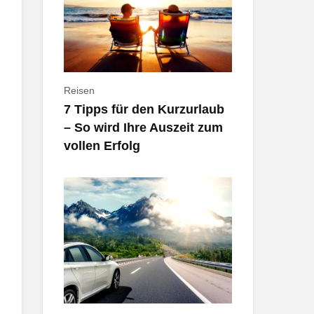
Reisen
7 Tipps für den Kurzurlaub
– So wird Ihre Auszeit zum
vollen Erfolg