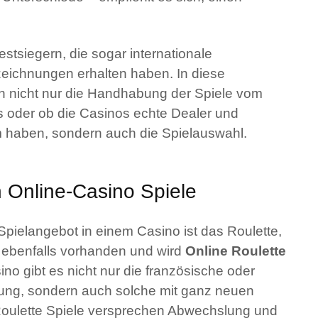
estsiegern, die sogar internationale
ichnungen erhalten haben. In diese
n nicht nur die Handhabung der Spiele vom
s oder ob die Casinos echte Dealer und
 haben, sondern auch die Spielauswahl.
n Online-Casino Spiele
pielangebot in einem Casino ist das Roulette,
s ebenfalls vorhanden und wird
Online Roulette
no gibt es nicht nur die französische oder
ung, sondern auch solche mit ganz neuen
Roulette Spiele versprechen Abwechslung und