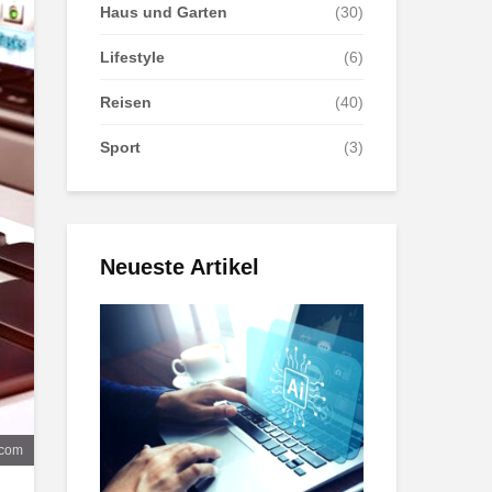
Haus und Garten
(30)
Lifestyle
(6)
Reisen
(40)
Sport
(3)
Neueste Artikel
.com