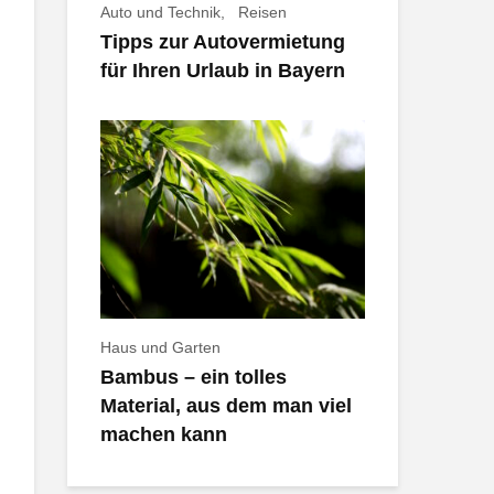
Auto und Technik
Reisen
Tipps zur Autovermietung
für Ihren Urlaub in Bayern
Haus und Garten
Bambus – ein tolles
Material, aus dem man viel
machen kann