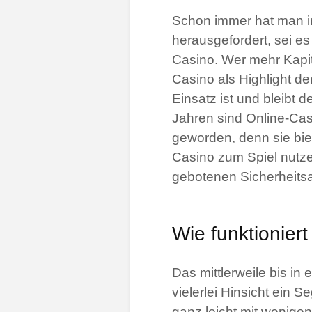
Schon immer hat man i
herausgefordert, sei e
Casino. Wer mehr Kapit
Casino als Highlight de
Einsatz ist und bleibt d
Jahren sind Online-Cas
geworden, denn sie bie
Casino zum Spiel nutzen
gebotenen Sicherheitsa
Wie funktionier
Das mittlerweile bis in 
vielerlei Hinsicht ein 
ganz leicht mit wenigen