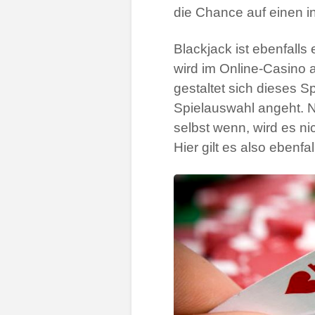
die Chance auf einen i
Blackjack ist ebenfalls
wird im Online-Casino 
gestaltet sich dieses S
Spielauswahl angeht. N
selbst wenn, wird es ni
Hier gilt es also ebenfa